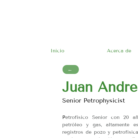
Inicio
Acerca de
←
Juan Andres
Senior Petrophysicist
P
etrofísico Senior con 20 añ
petróleo y gas, altamente esp
registros de pozo y petrofísic